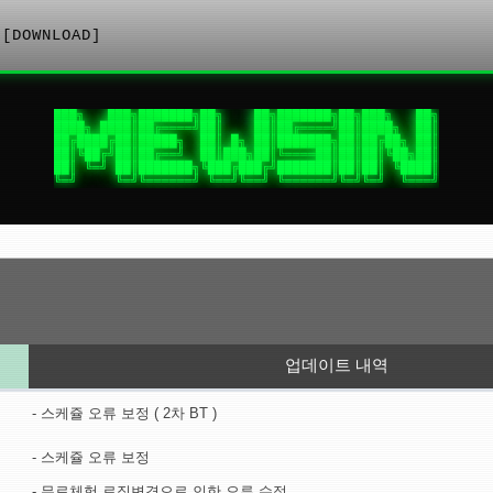
[DOWNLOAD]
███╗   ███╗███████╗██╗    ██╗███████╗██╗███╗   ██╗

████╗ ████║██╔════╝██║    ██║██╔════╝██║████╗  ██║

██╔████╔██║█████╗  ██║ █╗ ██║███████╗██║██╔██╗ ██║

██║╚██╔╝██║██╔══╝  ██║███╗██║╚════██║██║██║╚██╗██║

██║ ╚═╝ ██║███████╗╚███╔███╔╝███████║██║██║ ╚████║

╚═╝     ╚═╝╚══════╝ ╚══╝╚══╝ ╚══════╝╚═╝╚═╝  ╚═══╝