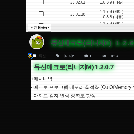
뮤신매크로(리니지M) 1.2.0
뮤신
리니지M
0
11894
뮤신매크로(리니지M) 1.2.0.7
+패치내역
- 매크로 프로그램 메모리 최적화 (OutOfMemory
- 아지트 감지 인식 정확도 향상