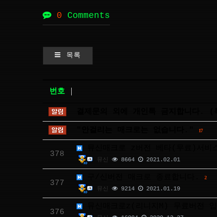
0
Comments
목록
번호
결제문의 외에 개인톡 금지합니다. (
"안걸리는 매크로는 없습니다."
17
뮤신매크로 z버전 베타(무료)서비
378
뮤신
8664
2021.02.01
구/신버전 매크로 종료합니다.
2
377
뮤신
9214
2021.01.19
뮤신매크로z(리니지M) 무료버전 입
376