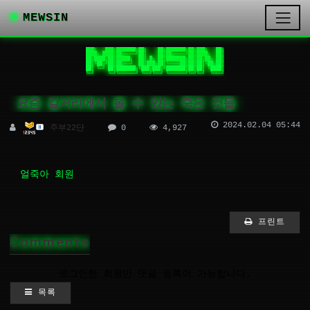
MEWSIN
███╗   ███╗███████╗██╗    ██╗███████╗██╗███╗   ██╗

████╗ ████║██╔════╝██║    ██║██╔════╝██║████╗  ██║

██╔████╔██║█████╗  ██║ █╗ ██║███████╗██║██╔██╗ ██║

██║╚██╔╝██║██╔══╝  ██║███╗██║╚════██║██║██║╚██╗██║

██║ ╚═╝ ██║███████╗╚███╔███╔╝███████║██║██║ ╚████║

╚═╝     ╚═╝╚══════╝ ╚══╝╚══╝ ╚══════╝╚═╝╚═╝  ╚═══╝
요즘 길거리에서 볼 수 있는 죽은 것들
2024.02.04 05:44
주부22단
0
4,927
얼죽아 회원
프린트
Comments
로그인한 회원만 댓글 등록이 가능합니다.
목록