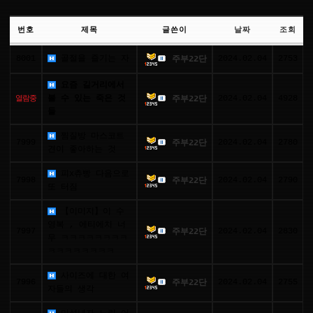
번호
제목
글쓴이
날짜
조회
8001
골절을 즐기는 자
2024.02.04
2753
주부22단
요즘 길거리에서
열람중
볼 수 있는 죽은 것
2024.02.04
4928
주부22단
들
찜질방 마스코트
7999
2024.02.04
2780
주부22단
견이 좋아하는 것
피x츄빵 다음으로
7998
2024.02.04
2790
주부22단
또 터짐
【이미지】이 수
영복 ‍, 에티에치 너
7997
2024.02.04
2830
주부22단
무 ㅋㅋㅋㅋㅋㅋㅋㅋ
ㅋㅋㅋㅋㅋㅋㅋㅋ
사이즈에 대한 여
7996
2024.02.04
2755
주부22단
자들의 생각