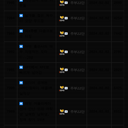
미성년자 노린 어
7995
2024.02.02
2880
주부22단
른들
날개를 접은 독수
7994
2024.02.02
4254
주부22단
리 모양 무드등
피x츄빵 다음으로
7993
2024.02.02
7442
주부22단
또 터짐
어떤 출판사의 매
7992
우 치명적인 오타
2024.02.02
2785
주부22단
ㄷ..jpg
UFC에서 KFC로
7991
2024.02.02
2829
주부22단
빠르게 넘어감
드디어 공개된
7990
500만원짜리 애플VR
2024.02.02
6425
주부22단
실착샷
채팅 어플리케이
션서 만난 또래 여학
7989
2024.02.02
6512
주부22단
생 살해한 남학생,
징역 장기 15년