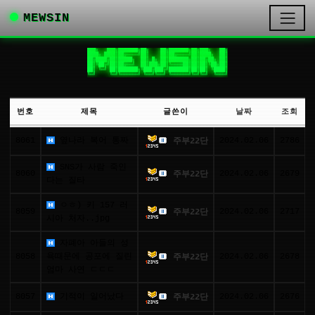
MEWSIN
███╗   ███╗███████╗██╗    ██╗███████╗██╗███╗   ██╗

████╗ ████║██╔════╝██║    ██║██╔════╝██║████╗  ██║

██╔████╔██║█████╗  ██║ █╗ ██║███████╗██║██╔██╗ ██║

██║╚██╔╝██║██╔══╝  ██║███╗██║╚════██║██║██║╚██╗██║

██║ ╚═╝ ██║███████╗╚███╔███╔╝███████║██║██║ ╚████║

╚═╝     ╚═╝╚══════╝ ╚══╝╚══╝ ╚══════╝╚═╝╚═╝  ╚═══╝
번호
제목
글쓴이
날짜
조회
8061
옆나라 복어 통짜
2024.02.06
2786
주부22단
SNS가 사람 죽인
8060
2024.02.06
2679
주부22단
다는 질타
ㅇㅎ) 키 157 러
8059
2024.02.06
2717
주부22단
시아 처자..jpg
자폐아 아들의 성
8058
욕때문에 공포에 질린
2024.02.06
2678
주부22단
엄마 사연 ㄷㄷㄷ
8057
기적이 일어났다
2024.02.06
2676
주부22단