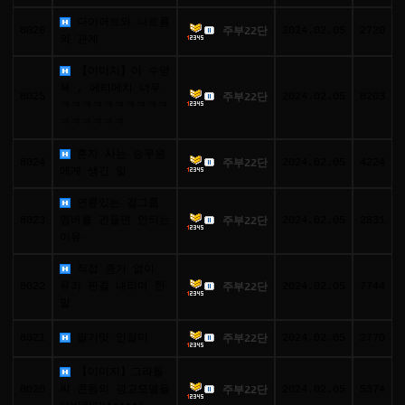
다이어트와 나트륨
8026
2024.02.05
2720
주부22단
의 관계
【이미지】이 수영
복 ‍, 에티에치 너무
8025
2024.02.05
8203
주부22단
ㅋㅋㅋㅋㅋㅋㅋㅋㅋㅋ
ㅋㅋㅋㅋㅋㅋ
혼자 사는 승무원
8024
2024.02.05
4224
주부22단
에게 생긴 일
연륜있는 걸그룹
8023
멤버를 건들면 안되는
2024.02.05
2831
주부22단
이유
직접 증거 없이
8022
유죄 판결 내리며 한
2024.02.05
7744
주부22단
말
8021
딸기맛 인절미
2024.02.05
2770
주부22단
【이미지】그라돌
8020
씨 콘돔의 광고모델을
2024.02.05
5374
주부22단