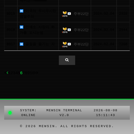
해버린다wwwwww
미국의 무시무시한
8019
2024.02.04
2928
주부22단
엄벌주의
인쇄소 사장이 화
8018
2024.02.04
2944
주부22단
가를 꼬시는법
8017
골절을 즐기는 자
2024.02.04
7268
주부22단
1
2
3
4
5
6
7
8
9
10
SYSTEM:
MEWSIN TERMINAL
2026-08-08
ONLINE
V2.0
15:11:43
© 2026 MEWSIN. ALL RIGHTS RESERVED.