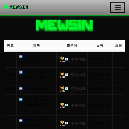
MEWSIN
███╗   ███╗███████╗██╗    ██╗███████╗██╗███╗   ██╗

████╗ ████║██╔════╝██║    ██║██╔════╝██║████╗  ██║

██╔████╔██║█████╗  ██║ █╗ ██║███████╗██║██╔██╗ ██║

██║╚██╔╝██║██╔══╝  ██║███╗██║╚════██║██║██║╚██╗██║

██║ ╚═╝ ██║███████╗╚███╔███╔╝███████║██║██║ ╚████║

╚═╝     ╚═╝╚══════╝ ╚══╝╚══╝ ╚══════╝╚═╝╚═╝  ╚═══╝
번호
제목
글쓴이
날짜
조회
중국의 미개한 오
8031
2024.02.05
3054
주부22단
리발 게임
산후조리원에서 집
8030
2024.02.05
2800
주부22단
단 신생아 학대
8029
나무심기의 달인
2024.02.05
2796
주부22단
바나나를 먹으면
8028
(?) 100달러를 드립
2024.02.05
2794
주부22단
니다.
애견과 산책나갔다
8027
2024.02.05
6308
주부22단
급똥 온 견주